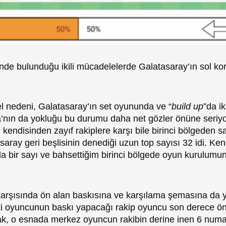
nde bulunduğu ikili mücadelelerde Galatasaray’ın sol kor
mel nedeni, Galatasaray’ın set oyununda ve “
build up
”da i
a’nın da yokluğu bu durumu daha net gözler önüne seriy
kendisinden zayıf rakiplere karşı bile birinci bölgeden sa
tasaray geri beşlisinin denediği uzun top sayısı 32 idi. K
a bir sayı ve bahsettiğim birinci bölgede oyun kurulumu
arşısında ön alan baskısına ve karşılama şemasına da y
ki oyuncunun baskı yapacağı rakip oyuncu son derece ön
ak, o esnada merkez oyuncun rakibin derine inen 6 numa