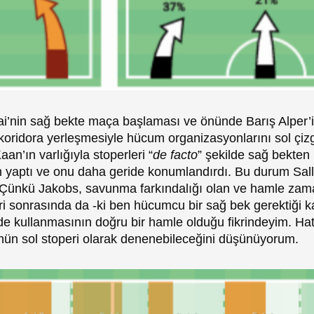
ai’nin sağ bekte maça başlaması ve önünde Barış Alper’in
ridora yerleşmesiyle hücum organizasyonlarını sol çizg
aan’ın varlığıyla stoperleri “
de facto
” şekilde sağ bekten
aptı ve onu daha geride konumlandırdı. Bu durum Sallai
. Çünkü Jakobs, savunma farkındalığı olan ve hamle zama
ri sonrasında da -ki ben hücumcu bir sağ bek gerektiği k
 kullanmasının doğru bir hamle olduğu fikrindeyim. Hat
nün sol stoperi olarak
denenebileceğini düşünüyorum.