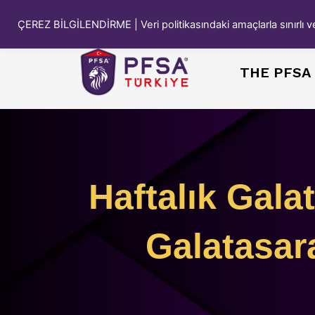
Skip
Eğitim Portalı Giriş
Ücretsiz Eğitim Giriş
to
ÇEREZ BİLGİLENDİRME | Veri politikasındaki amaçlarla sınırl
content
THE PFSA
Haftalık Gala
Galatasar